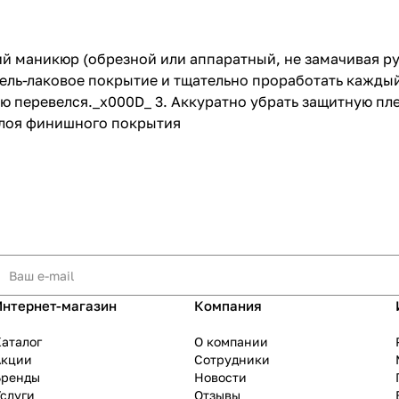
й маникюр (обрезной или аппаратный, не замачивая рук
а гель-лаковое покрытие и тщательно проработать кажд
перевелся._x000D_ 3. Аккуратно убрать защитную плен
слоя финишного покрытия
Интернет-магазин
Компания
аталог
О компании
Акции
Сотрудники
Бренды
Новости
слуги
Отзывы