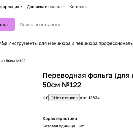
формация
Доставка и оплата
Контакты
алог
я
Инструменты для маникюра и педикюра профессионал
тья) 50см №122
Переводная фольга (для 
50см №122
0
Нет отзывов
Арт.
13534
Характеристики
Базовая единица
:
шт