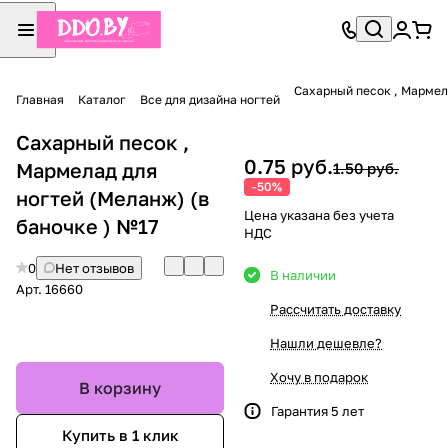
Сахарный песок , Мармел
Главная
Каталог
Все для дизайна ногтей
Сахарный песок ,
0.75 руб.
Мармелад для
1.50 руб.
-50%
ногтей (Меланж) (в
Цена указана без учета
баночке ) №17
НДС
0
Нет отзывов
В наличии
Арт.
16660
Рассчитать доставку
Нашли дешевле?
Хочу в подарок
В корзину
Гарантия 5 лет
Купить в 1 клик