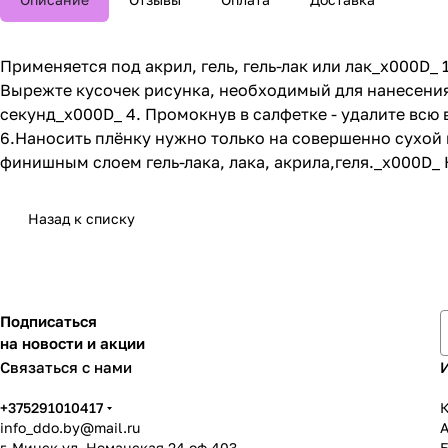
Применяется под акрил, гель, гель-лак или лак_x000D_
Вырежте кусочек рисунка, необходимый для нанесения
секунд_x000D_ 4. Промокнув в салфетке - удалите всю
6.Наносить плёнку нужно только на совершенно сухой 
финишным слоем гель-лака, лака, акрила,геля._x000D_ Н
Назад к списку
Подписаться
на новости и акции
Связаться с нами
+375291010417
К
info_ddo.by@mail.ru
г. Минск ул. Неманская 24 оф.403