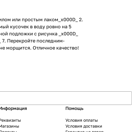
крилом или простым лаком_x000D_ 2.
ый кусочек в воду ровно на 5
жной подложки с рисунка _x000D_
_ 7. Перекройте последним-
 не морщится. Отличное качество!
Информация
Помощь
Реквизиты
Условия оплаты
Магазины
Условия доставки
Проекты
Гарантия на товар