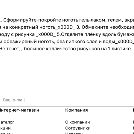
 1. Сформируйте-покройте ноготь гель-лаком, гелем, а
 на конкретный ноготь_x000D_ 3. Обмакните необходим
 воду с рисунка _x000D_ 5.Отделите плёнку вдоль бума
и обезжиреный ноготь, без липкого слоя и воды_x000D
е течёт, , большое колличество рисунков на 1 листике.
Интернет-магазин
Компания
аталог
О компании
Акции
Сотрудники
Бренды
Новости