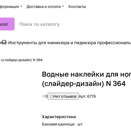
формация
Доставка и оплата
Контакты
алог
я
Инструменты для маникюра и педикюра профессионал
Водные наклейки для ногтей (слайдер-дизайн) N 364
Водные наклейки для но
(слайдер-дизайн) N 364
0
Нет отзывов
Арт.
6776
Характеристики
Базовая единица
:
шт