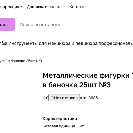
формация
Доставка и оплата
Контакты
алог
я
Инструменты для маникюра и педикюра профессионал
уги" в баночке 25шт №3
Металлические фигурки 
в баночке 25шт №3
0
Нет отзывов
Арт.
3685
Характеристики
Базовая единица
:
шт