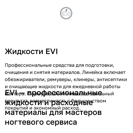
Жидкости EVI
Профессиональные средства для подготовки,
очищения и снятия материалов. Линейка включает
обезжириватели, ремуверы, клинеры, антисептики
и очищающие жидкости для ежедневной работы
EVI — профессиональные
мастера. Формулы обеспечивают стабильный
результат, совместимость с большинством
жидкости и расходные
покрытий и экономный расход.
материалы для мастеров
ногтевого сервиса