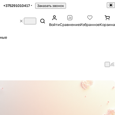
+375291010417
Заказать звонок
Войти
Сравнение
Избранное
Корзина
ьные