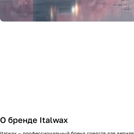
О бренде Italwax
Italwax — профессиональный бренд средств для депил