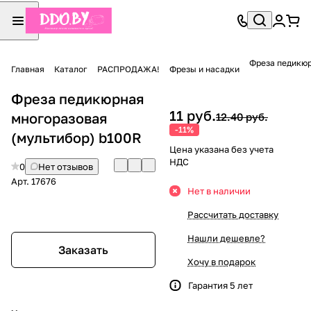
Фреза педикюр
Главная
Каталог
РАСПРОДАЖА!
Фрезы и насадки
Фреза педикюрная
11 руб.
многоразовая
12.40 руб.
-11%
(мультибор) b100R
Цена указана без учета
НДС
0
Нет отзывов
Арт.
17676
Нет в наличии
Рассчитать доставку
Нашли дешевле?
Заказать
Хочу в подарок
Гарантия 5 лет