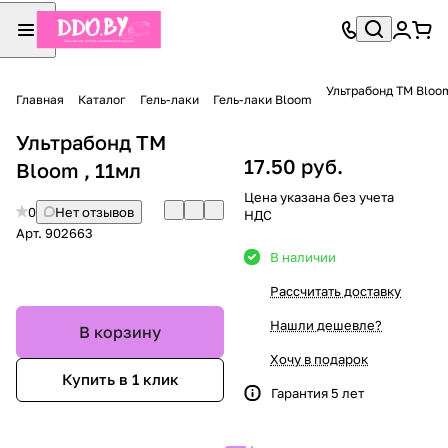
Ультрабонд TM Bloom
Главная
Каталог
Гель-лаки
Гель-лаки Bloom
Ультрабонд TM
17.50 руб.
Bloom , 11мл
Цена указана без учета
0
Нет отзывов
НДС
Арт.
902663
В наличии
Рассчитать доставку
Нашли дешевле?
В корзину
Хочу в подарок
Купить в 1 клик
Гарантия 5 лет