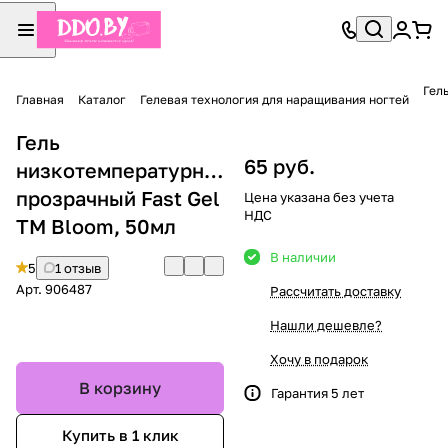
Гел
Главная
Каталог
Гелевая технология для наращивания ногтей
Гель
65 руб.
низкотемпературный
прозрачный Fast Gel
Цена указана без учета
НДС
TM Bloom, 50мл
В наличии
5
1 отзыв
Арт.
906487
Рассчитать доставку
Нашли дешевле?
Хочу в подарок
В корзину
Гарантия 5 лет
Купить в 1 клик