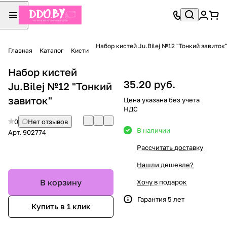
Набор кистей Ju.Bilej №12 "Тонкий завиток
Главная
Каталог
Кисти
Набор кистей
35.20 руб.
Ju.Bilej №12 "Тонкий
завиток"
Цена указана без учета
НДС
0
Нет отзывов
В наличии
Арт.
902774
Рассчитать доставку
Нашли дешевле?
В корзину
Хочу в подарок
Гарантия 5 лет
Купить в 1 клик