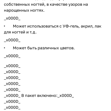
собственных ногтей, в качестве узоров на
нарощенных ногтях.
_x000D_
Может использоваться с УФ-гель, акрил, лак
для ногтей и т.д.
_x000D_
Может быть различных цветов.
_x000D_
_x000D_
_x000D_
_x000D_
_x000D_
_x000D_
_x000D_ В пакет включено:_x000D_
_x000D_
_x000D_