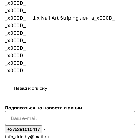
_x000D_
_x000D_
_x000D_ 1 х Nail Art Striping лента_x000D_
_x000D_
_x000D_
_x000D_
_x000D_
_x000D_
_x000D_
_x000D_
Назад к списку
Подписаться
на новости и акции
+375291010417
info_ddo.by@mail.ru