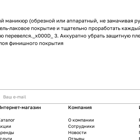
й маникюр (обрезной или аппаратный, не замачивая рук
а гель-лаковое покрытие и тщательно проработать кажд
перевелся._x000D_ 3. Аккуратно убрать защитную плен
слоя финишного покрытия
Интернет-магазин
Компания
аталог
О компании
Акции
Сотрудники
Бренды
Новости
слуги
Отзывы