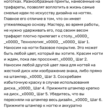
ноготках. Разнообразные принты, нанесенные на
трафареты, позволят воплотить в жизнь самые
смелые идеи по искусству дизайна на ногтях.
Главное его отличие в том, что он имеет
утяжеляющую основу. Мастеру, во время работы,
не нужно удерживать его, под своим весом
трафарет плотно прилегает к столу._x000D_
_x000D_ Технология:_x000D_ _x000D_ Шаг 1.
Наносим на ногти базовое покрытие. Это может
быть любой цвет, который вы хотите. Красим ногти
и ждем, пока лак просохнет._x000D_ Шаг 2.
Наносим любой другой цвет лака для ногтей на
жесткий диск или изображение знака, либо прямо
на штампер._x000D_ Шаг 3. Соскребаем
избыточную краску в случае использования
диска._x000D_ Шаг 4. Прижмите штампер крепко
на диск._x000D_ Шаг 5. Убедитесь, что вы
пересняли на штампер весь дизайн._x000D_ Шаг 6.
Прижмите штампер к ногтю и аккуратно