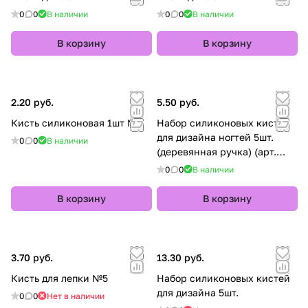
0
0
В наличии
0
0
В наличии
В корзину
В корзину
2.20 руб.
5.50 руб.
Кисть силиконовая 1шт №2
Набор силиконовых кистей
для дизайна ногтей 5шт.
0
0
В наличии
(деревянная ручка) (арт.
33668)
0
0
В наличии
В корзину
В корзину
3.70 руб.
13.30 руб.
Кисть для лепки №5
Набор силиконовых кистей
для дизайна 5шт.
0
0
Нет в наличии