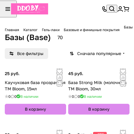
Базы 
Главная
Каталог
Гель-лаки
Базовые и финишные покрытия
Базы (Base)
70
Все фильтры
Сначала популярные
25 руб.
45 руб.
Каучуковая база прозрачная
База Strong Milk (молочная)
TM Bloom, 15мл
TM Bloom, 30мл
0
0
В наличии
0
0
В наличии
В корзину
В корзину