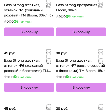
База Strong жесткая,
База Strong прозрачная TM
оттенок №1 (холодный
Bloom, 30мл
розовый) TM Bloom, 30мл (с)
0
0
В наличии
0
0
В наличии
В корзину
В корзину
45 руб.
30 руб.
База Strong жесткая,
База Strong жесткая,
оттенок №6 (холодный
оттенок №7 (светло-розовый
розовый с блестками) TM
с блестками) TM Bloom, 15мл
Bloom, 30мл (с)
0
0
В наличии
0
0
В наличии
В корзину
В корзину
45 руб.
30 руб.