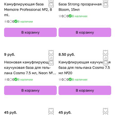
Камуфлирующая база
База Strong прозрачная TM
Memoire Professional №2, 8
Bloom, 15мл
ml.
0
0
В наличии
0
0
В наличии
В корзину
В корзину
9 руб.
8.50 руб.
Неоновая камуфлирующая
Камуфлирующая каучуковая
каучуковая база для гель-
база для гель-лака Cosmo 7.5
лака Cosmo 7.5 мл, Neon №4:
мл №20
Полцарства за морковку
0
0
В наличии
0
0
В наличии
В корзину
В корзину
45 руб.
45 руб.