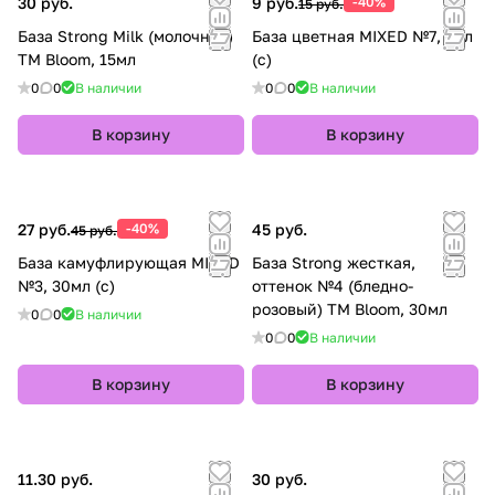
30 руб.
9 руб.
-40%
15 руб.
База Strong Milk (молочная)
База цветная MIXED №7, 7мл
TM Bloom, 15мл
(с)
0
0
В наличии
0
0
В наличии
В корзину
В корзину
27 руб.
-40%
45 руб.
45 руб.
База камуфлирующая MIXED
База Strong жесткая,
№3, 30мл (с)
оттенок №4 (бледно-
розовый) TM Bloom, 30мл
0
0
В наличии
0
0
В наличии
В корзину
В корзину
11.30 руб.
30 руб.