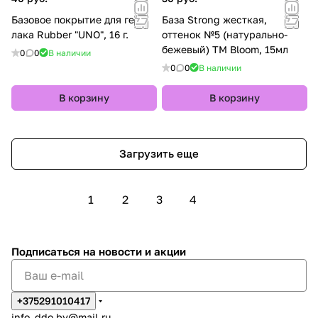
Базовое покрытие для гель-
База Strong жесткая,
лака Rubber "UNO", 16 г.
оттенок №5 (натурально-
бежевый) TM Bloom, 15мл
0
0
В наличии
0
0
В наличии
В корзину
В корзину
Загрузить еще
1
2
3
4
Подписаться
на новости и акции
+375291010417
info_ddo.by@mail.ru